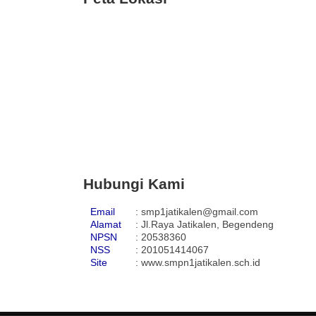
Hubungi Kami
Email
:
smp1jatikalen@gmail.com
Alamat
:
Jl.Raya Jatikalen, Begendeng
NPSN
: 20538360
NSS
: 201051414067
Site
: www.smpn1jatikalen.sch.id